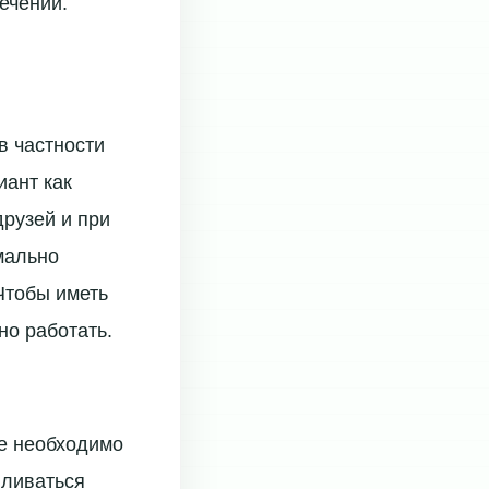
ечений.
в частности
иант как
друзей и при
мально
 Чтобы иметь
но работать.
ые необходимо
вливаться