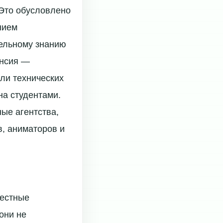
 Это обусловлено
нием
тельному знанию
ансия —
ли технических
на студентами.
ые агентства,
, аниматоров и
местные
они не