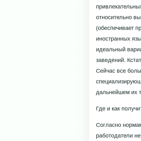
привлекательных
относительно вы
(обеспечивает п
иностранных язы
идеальный вариа
заведений. Кста
Сейчас все боль
специализирующи
дальнейшем их т
Где и как получ
Согласно нормам
работодатели не