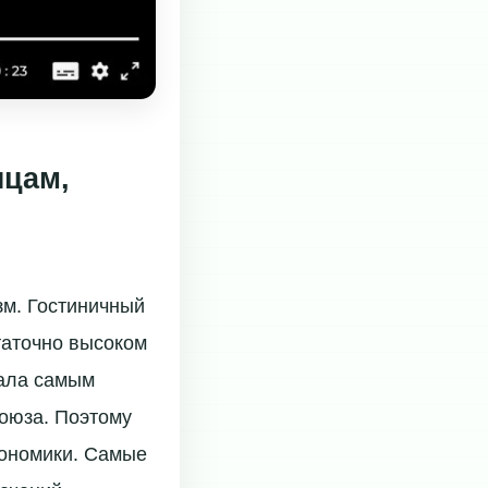
нцам,
зм. Гостиничный
таточно высоком
тала самым
оюза. Поэтому
кономики. Самые