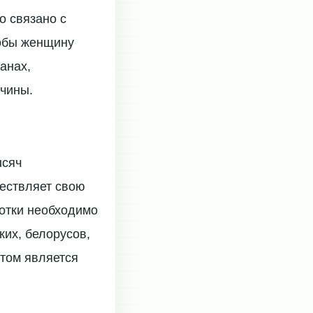
о связано с
тобы женщину
анах,
чины.
ысяч
ществляет свою
ботки необходимо
ких, белорусов,
том является