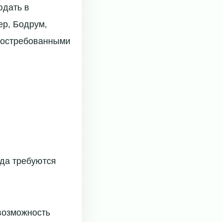
юдать в
ер, Бодрум,
 востребованными
гда требуются
возможность