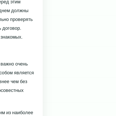
еред этим
еднем должны
льно проверять
 договор.
 знакомых.
 важно очень
собом является
внее чем без
осовестных
им из наиболее