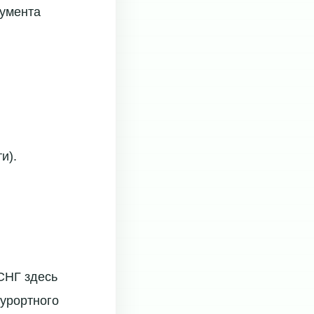
кумента
и).
СНГ здесь
курортного