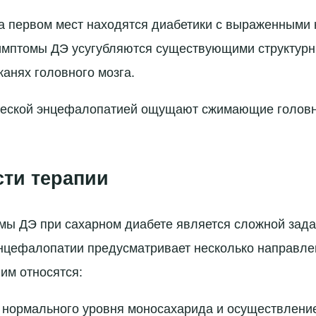
на первом мест находятся диабетики с выраженными
симптомы ДЭ усугубляются существующими структур
канях головного мозга.
ческой энцефалопатией ощущают сжимающие головн
ти терапии
ы ДЭ при сахарном диабете является сложной зада
нцефалопатии предусматривает несколько направле
ним относятся:
 нормального уровня моносахарида и осуществление