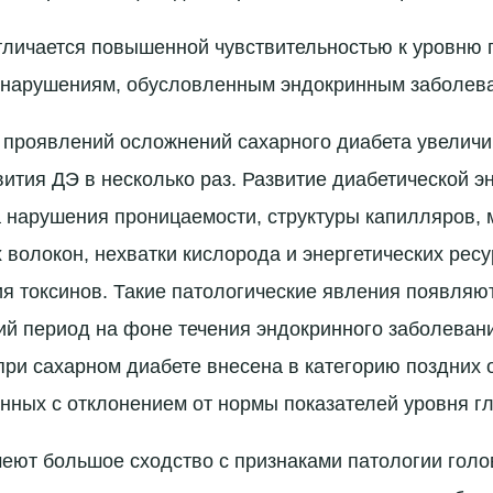
тличается повышенной чувствительностью к уровню 
 нарушениям, обусловленным эндокринным заболев
 проявлений осложнений сахарного диабета увеличи
вития ДЭ в несколько раз. Развитие диабетической 
а нарушения проницаемости, структуры капилляров, 
 волокон, нехватки кислорода и энергетических ресу
ия токсинов. Такие патологические явления появляют
ий период на фоне течения эндокринного заболеван
ри сахарном диабете внесена в категорию поздних
анных с отклонением от нормы показателей уровня гл
ют большое сходство с признаками патологии голов