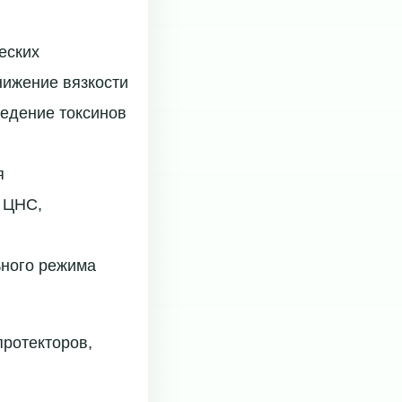
еских
нижение вязкости
ведение токсинов
я
 ЦНС,
ьного режима
ротекторов,