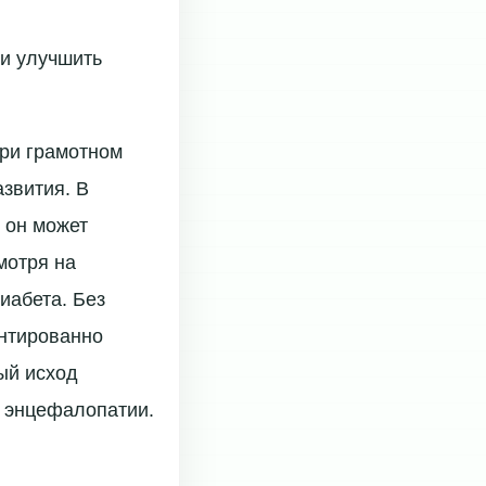
и улучшить
при грамотном
звития. В
 он может
мотря на
иабета. Без
антированно
ый исход
й энцефалопатии.