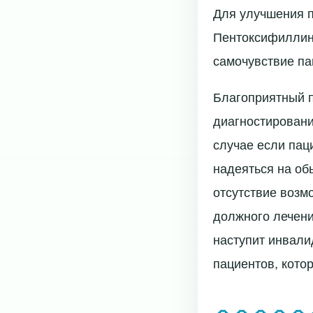
Для улучшения п
Пентоксифиллин.
самочувствие па
Благоприятный п
диагностировани
случае если пац
надеяться на об
отсутствие возм
должного лечени
наступит инвали
пациентов, кото