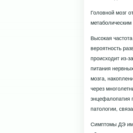
Головной мозг о
метаболическим
Высокая частота
вероятность раз
происходит из-з
питания нервных
мозга, накоплен
через многолетн
энцефалопатия п
патологии, связ
Симптомы ДЭ име