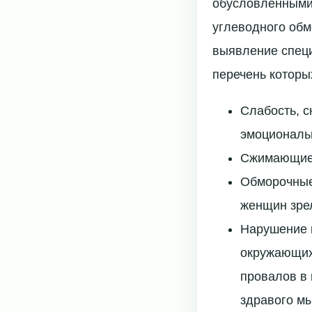
обусловленными
углеводного обм
выявление специ
перечень которы
Слабость, с
эмоциональн
Сжимающие,
Обморочные 
женщин зрел
Нарушение 
окружающих
провалов в 
здравого мы