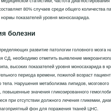
 медицинской статистики, частота диагностирования
оставляет 80% случаев среди общего количества па
 нормы показателей уровня моносахарида.
я болезни
пределяющих развитие патологии головного мозга н
я СД, необходимо отметить выявление микроангиоп
типа, высоких показателей уровня моносахарида в кр
ельного периода времени, пожилой возраст пациент
о тела. Нарушения метаболизма липидов, мозгового
 повышенные значения гликозированного гемоглоби
ся при отсутствии должного лечения гликемии, диа
лагоприятный фон для поражения тканей ЦНС.