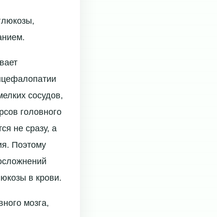
глюкозы,
анием.
вает
энцефалопатии
мелких сосудов,
рсов головного
ся не сразу, а
ия. Поэтому
 осложнений
юкозы в крови.
ного мозга,