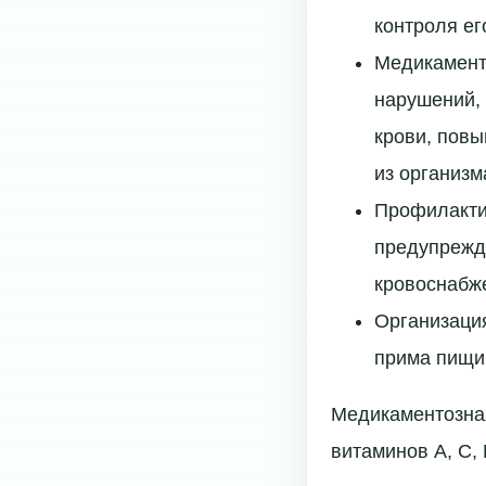
контроля ег
Медикамент
нарушений, 
крови, повы
из организм
Профилакти
предупрежд
кровоснабже
Организаци
прима пищи,
Медикаментозная
витаминов А, С, 