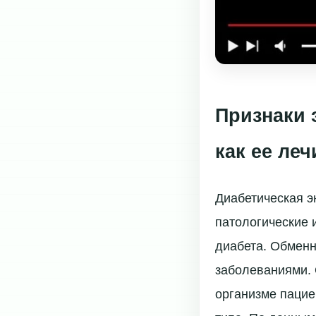
Признаки 
как ее леч
Диабетическая э
патологические 
диабета. Обмен
заболеваниями. 
организме пацие