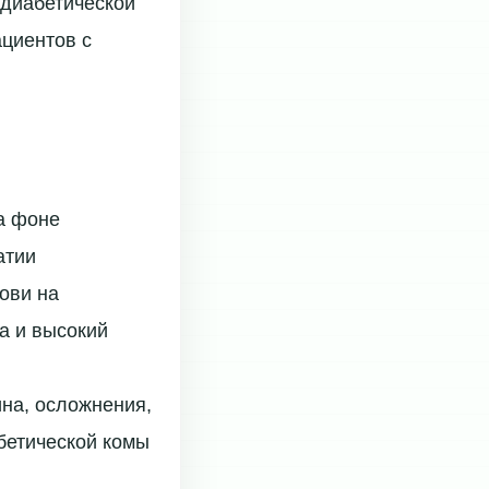
 диабетической
циентов с
а фоне
атии
ови на
а и высокий
на, осложнения,
бетической комы