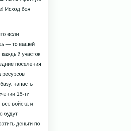
е! Исход боя
что если
ть
— то вашей
, каждый участок
седние поселения
а ресурсов
базу, напасть
ечении 15-ти
я все войска и
о будут
атить деньги по