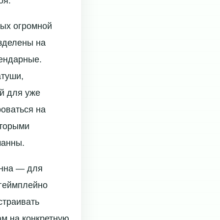
оя.
ных огромной
азделены на
гендарные.
атуши,
й для уже
роваться на
оторыми
манны.
анна — для
 геймплейно
страивать
цам на конкретную