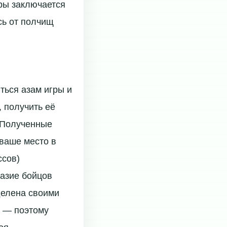
гры заключается
сь от полчищ
ться азам игры и
 получить её
. Полученные
 ваше место в
ссов)
разие бойцов
делена своими
й — поэтому