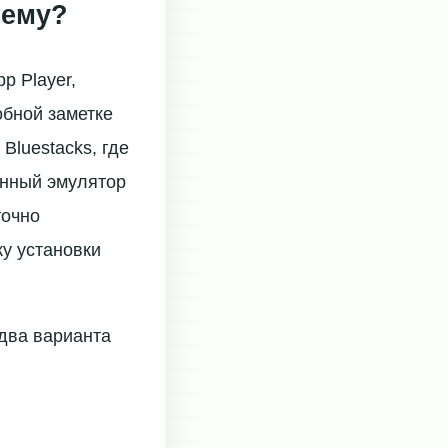
чему?
p Player,
обной заметке
Bluestacks, где
енный эмулятор
точно
у установки
два варианта