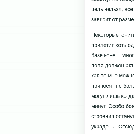
цель нельзя, вс
зависит от разм
Некоторые юниты
прилетит хоть о
базе конец. Мно
поля должен акт
как по мне можно
приносят не бол
могут лишь когд
минут. Особо боя
строения остану
украдены. Отсюд