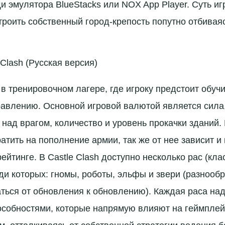
и эмулятора BlueStacks или NOX App Player. Суть и
строить собственный город-крепость попутно отбивая
Clash (Русская версия)
 в тренировочном лагере, где игроку предстоит обучи
равлению. Основной игровой валютой является сила,
 над врагом, количество и уровень прокачки зданий
атить на пополнение армии, так же от нее зависит и
йтинге. В Castle Clash доступно несколько рас (кла
ди которых: гномы, роботы, эльфы и звери (разнооб
ться от обновления к обновлению). Каждая раса на
особностями, которые напрямую влияют на геймпле