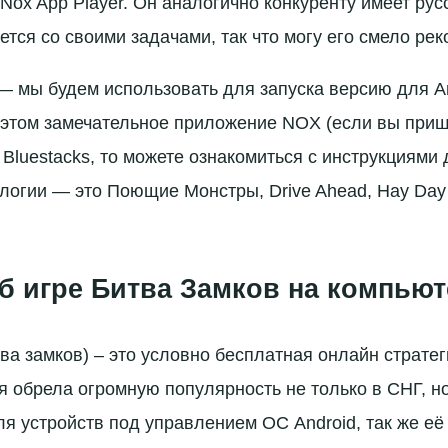
Nox App Player. Он аналогично конкуренту имеет рус
ется со своими задачами, так что могу его смело ре
 — мы будем использовать для запуска версию для An
 этом замечательное приложение NOX (если вы приш
 Bluestacks, то можете ознакомиться с инструкциями 
алогии — это Поющие Монстры, Drive Ahead, Hay Day
б игре Битва Замков на компьют
тва замков) – это условно бесплатная онлайн стратег
 обрела огромную популярность не только в СНГ, но
ля устройств под управлением ОС Android, так же её