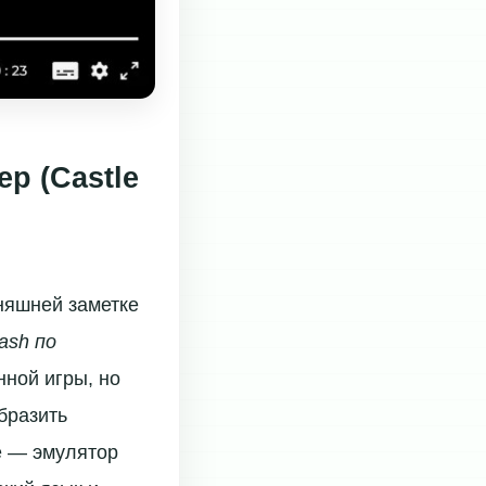
р (Castle
няшней заметке
lash по
нной игры, но
бразить
е — эмулятор