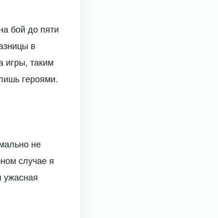
на бой до пяти
разницы в
а игры, таким
лишь героями.
рмально не
бном случае я
я ужасная