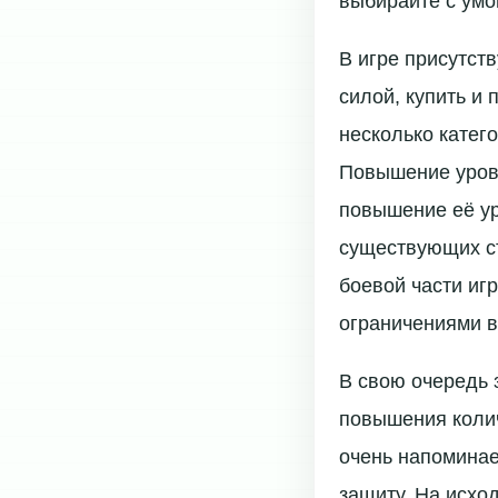
выбирайте с умо
В игре присутст
силой, купить и 
несколько катег
Повышение уровн
повышение её ур
существующих ст
боевой части игр
ограничениями в
В свою очередь 
повышения колич
очень напоминае
защиту. На исход