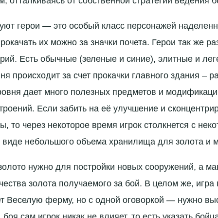
м, отталкиваясь от собственной стратегии ведения б
вуют герои — это особый класс персонажей наделен
прокачать их можно за значки почета. Герои так же р
орий. Есть обычные (зеленые и синие), элитные и ле
я происходит за счет прокачки главного здания – р
овня дает много полезных предметов и модификаци
роений. Если забить на её улучшение и сконцентри
ы, то через некоторое время игрок столкнется с нек
 виде небольшого объема хранилища для золота и 
золото нужно для постройки новых сооружений, а м
ества золота получаемого за бой. В целом же, игра
т Веселую ферму, но с одной оговоркой — нужно вы
 боя сам игрок никак не влияет, то есть указать бой