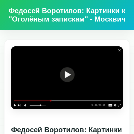
Федосей Воротилов: Картинки к
"Оголёным запискам" - Москвич
Федосей Воротилов: Картинки