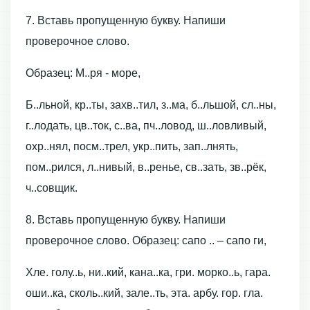
7. Вставь пропущенную букву. Напиши
проверочное слово.
Образец: М..ря - море,
Б..льной, кр..ты, захв..тил, з..ма, б..льшой, сл..ны,
г..лодать, цв..ток, с..ва, пч..ловод, ш..ловливый,
охр..нял, посм..трел, укр..пить, зап..лнять,
пом..рился, л..нивый, в..ренье, св..зать, зв..рёк,
ч..совщик.
8. Вставь пропущенную букву. Напиши
проверочное слово. Образец: сапо .. – сапо ги,
Хле. голу..ь, ни..кий, кана..ка, гри. морко..ь, гара.
оши..ка, сколь..кий, зале..ть, эта. арбу. гор. гла.