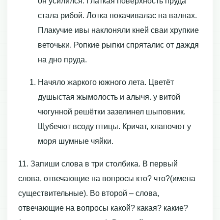
он усилился. Глаткая поверхность пруда
стала рибой. Лотка покачивалас на валнах.
Плакучие ивы наклоняли кней сваи хрупкие
веточьки. Ропкие рыпки спряталис от даждя
на дно пруда.
Начяло жаркого южного лета. Цветёт
душыстая жымолость и алычя. у витой
чюгунной решётки зазелинел шыповник.
Щубечют всоду птицы. Кричат, хлапочют у
моря шумные чяйки.
11. Запиши слова в три столбика. В первый
слова, отвечающие на вопросы кто? что?(имена
существительные). Во второй – слова,
отвечающие на вопросы какой? какая? какие?