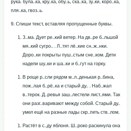
рука. була..ка, кру..ка, обу..ь, ска..ка, зу..ки, коро..ка,
пля..ка, гвоз..ь.
9. Спиши текст, вставляя пропущенные буквы.
З..ма. Дует ре..кий ветер. На дв..ре б..льшой
мя..кий сугро.. . Л..тят лё..кие сн..ж..нки.
Доро..ки покрыты пуш..стым сне..ком. Дети
надели шу..ки и ша..ки и б..гут на горку.
В роще р..сли рядом м..л..денькая р..бина,
пож..лая б..рё..ка и старый ду.. . Наб..жал
в..терок. Д..ревья заш..лестели лист..ями. Так
они разг..варивают между собой. Старый ду..
умел ещё на разные лады скр..петь ств..лом.
Растёт в с..ду яблоня. Ш..роко раскинула она