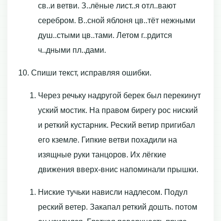
св..и ветви. З..лёные лист..я отл..вают
серебром. В..сной яблоня цв..тёт нежными
душ..стыми цв..тами. Летом г..рдится
ч..дными пл..дами.
10. Спиши текст, исправляя ошибки.
Через речьку надругой берек был перекинут
уский мостик. На правом бирегу рос ниский
и реткий кустарник. Реский ветир пригибал
его кземле. Гипкие ветви похадили на
изящные руки танцоров. Их лёгкие
движения вверх-внис напоминали прышки.
Ниские тучьки нависли надлесом. Подул
реский ветер. Закапал реткий дошть. потом