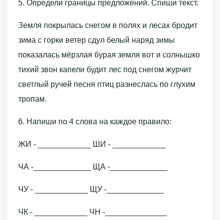
5. Определи границы предложений. Спиши текст.
Земля покрылась снегом в полях и лесах бродит
зима с горки ветер сдул белый наряд зимы
показалась мёрзлая бурая земля вот и солнышко
тихий звон капели будит лес под снегом журчит
светлый ручей песня птиц разнеслась по глухим
тропам.
6. Напиши по 4 слова на каждое правило:
ЖИ - ____________ ШИ - ____________
ЧА -_____________ ЩА -_____________
ЧУ - ____________ ЩУ -_____________
ЧК - ____________ ЧН -______________