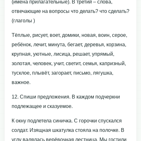
(имена прилагательные). В третий – слова,
отвечающие на вопросы что делать? что сделать?
(глаголы )
Тёплые, рисует, воет, домики, новая, воин, серое,
ребёнок, лечит, минута, бегает, деревья, корзина,
крупная, уютные, лисица, решает, упрямый,
золотая, человек, учит, светит, семья, капризный,
тусклое, плывёт, загорает, письмо, лягушка,
важное.
12. Спиши предложения. В каждом подчеркни
подлежащее и сказуемое.
К окну подлетела синичка. С горочки спускался
солдат. Изящная шкатулка стояла на полочке. В
углу валялась верёвочная лестница. Мы гостили