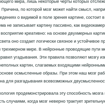
ающего мира, лишь некоторые черты которых отсле
. Причина, по которой мозг может найти смысл, напри
дениях о видимой в поле зрения картине, состоит в 
ма не записывает картину пассивно, как видеокамера
 восприятие креативно: на основе двухмерных карт
 света оно создает логически связное и устойчивое 
трехмерном мире. В нейронные проводящие пути мо
равил угадывания. Эти правила позволяют мозгу из
неполных картин, слагаемых входящими нейронными
 основе осмысленные образы. При этом наш мозг раб
на для разгадывания всевозможных двусмысленнос
хология продемонстрировала эту способность мозга 
сть случаями, когда мозг неверно трактует зритель