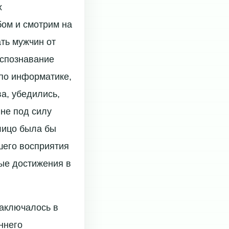
х
бом и смотрим на
ть мужчин от
аспознавание
по информатике,
а, убедились,
не под силу
лицо была бы
шего восприятия
ные достижения в
заключалось в
ннего