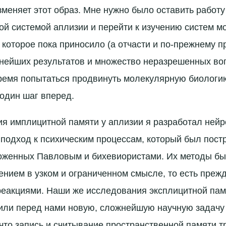
меняет этот образ. Мне нужно было оставить работу
ой системой аплизии и перейти к изучению систем м
которое пока приносило (а отчасти и по-прежнему п
нейших результатов и множество неразрешенных воп
ремя попытаться продвинуть молекулярную биологи
один шаг вперед.
я имплицитной памяти у аплизии я разработал ней
подход к психическим процессам, который был пост
оженных Павловым и бихевиористами. Их методы бы
ением в узком и ограниченном смысле, то есть прежд
еакциями. Наши же исследования эксплицитной пам
или перед нами новую, сложнейшую научную задачу
 что запись и считывание пространственной памяти т