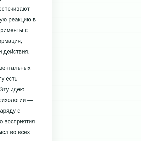
беспечивают
ную реакцию в
ерименты с
ормация,
и действия.
аментальных
гу есть
 Эту идею
психологии —
аряду с
го восприятия
ысл во всех