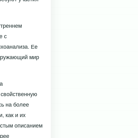
утреннем
е с
ихоанализа. Ее
окружающий мир
а
 свойственную
сь на более
, как и их
остым описанием
орее