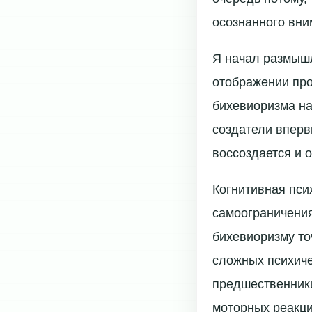
осознанного вни
Я начал размышл
отображении про
бихевиоризма на
создатели вперв
воссоздается и о
Когнитивная пси
самоограничения
бихевиоризму то
сложных психиче
предшественники
моторных реакц