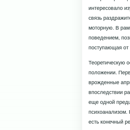
интересовало из
связь раздражит
моторную. В рам
поведением, поз
поступающая от г
Теоретическую о
положении. Перв
врожденные апри
впоследствии р
еще одной предш
психоанализом. 
есть конечный р