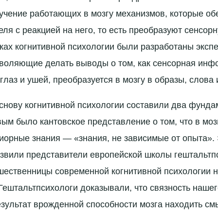
учение работающих в мозгу механизмов, которые о
еля с реакцией на него, то есть преобразуют сенсор
ках когнитивной психологии были разработаны эксп
воляющие делать выводы о том, как сенсорная инф
лаз и ушей, преобразуется в мозгу в образы, слова 
снову когнитивной психологии составили два фунд
ым было кантовское представление о том, что в моз
орные знания — «знания, не зависимые от опыта».
азвили представители европейской школы гештальт
ественницы современной когнитивной психологии н
Гештальтпсихологи доказывали, что связность наше
езультат врожденной способности мозга находить см