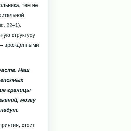
ольника, тем не
зрительной
с. 22–1).
ную структуру
м — врожденными
увств. Наш
неполных
ие границы
жений, мозгу
опадут.
риятия, стоит