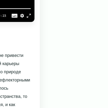
не привести
й карьеры
 о природе
 рефлекторными
лось
странства, то
, и как