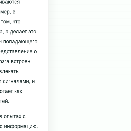
живаются
мер, в
том, что
, а делает это
ин попадающего
представление о
зга встроен
влекать
 сигналами, и
отает как
тей.
в опытах с
ную информацию.