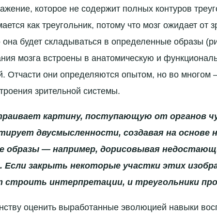
ажение, которое не содержит полных контуров треуг
ается как треугольник, потому что мозг ожидает от 
 она будет складываться в определенные образы (ри
ия мозга встроены в анатомическую и функциональ
й. Отчасти они определяются опытом, но во много
троения зрительной системы.
страивает картину, поступающую от органов ч
тирует двусмысленности, создавая на основе 
е образы — например, дорисовывая недостающ
. Если закрыть некоторые участки этих изобра
ет строить интерпретации, и треугольники пр
нству оценить выработанные эволюцией навыки восп