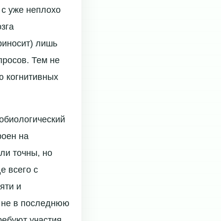
 с уже неплохо
озга
риносит) лишь
росов. Тем не
ю когнитивных
робиологический
роен на
ли точны, но
е всего с
яти и
 не в последнюю
ребуют участия