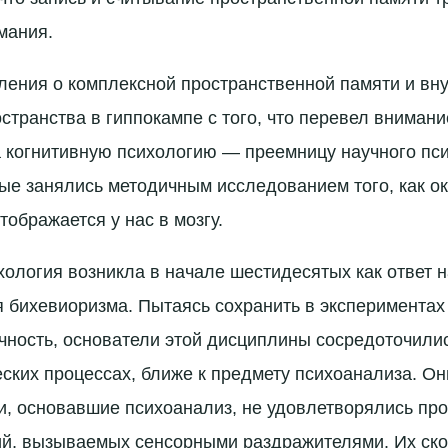
мания.
ения о комплексной пространственной памяти и вн
странства в гиппокампе с того, что перевел внимани
 когнитивную психологию — преемницу научного пс
ые занялись методичным исследованием того, как 
тображается у нас в мозгу.
хология возникла в начале шестидесятых как ответ н
 бихевиоризма. Пытаясь сохранить в экспериментах
чность, основатели этой дисциплины сосредоточили
ских процессах, ближе к предмету психоанализа. Они
, основавшие психоанализ, не удовлетворялись пр
ий, вызываемых сенсорными раздражителями. Их ск