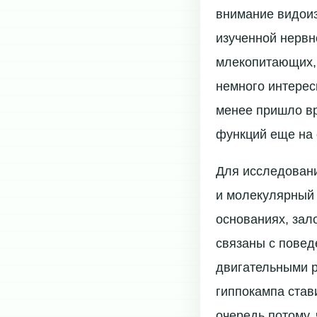
внимание видоиз
изученной нервн
млекопитающих, 
немного интерес
менее пришло в
функций еще на 
Для исследовани
и молекулярный 
основаниях, зал
связаны с повед
двигательными р
гиппокампа став
очередь потому,