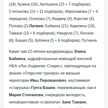
(18), Кузина (16), Артешина (15 + 7 подборов),
Степанова (10 + 11 подборов), Абросимова (7 + 4
передачи), Осипова (7), Видмер (4), Корстин (4),
Попова (2).
Латвия:
Бабкина (21), Карклина (18),
Тамане (10 + 6 подборов), Ниедола (7), Янсоне
(6), Башко (5), Кублина (5 + 6 подборов), Путнина.
Какие там 22-летняя вундеркиндша
Элина
Бабкина
, задрафтованная командой женской
НБА «Лос-Анджелес Спаркс», претендующая на
звание «Открытие турнира» не меньше
черногорки
Ивы Перованович
, неутомимая
«старушка»
Гунта Башко
, переживающая, как и
Мария Степанова
, очередную молодость,
неповоротливая «стропила»
Зане Тамане
,