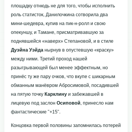
площадку отнюдь не для того, чтобы исполнить
роль статисток, Данилочкина сотворила два
мини-шедевра, купив на пик-н-ролл и свою
опекуншу, и Тамане, присматривавшую за
поднявшейся «наверх» Степановой, и в стиле
Дуэйна Уэйда
нырнув в опустевшую «краску»
между ними. Третий проход нашей
разыгрывающей был менее эффектным, но
принёс ту же пару очков, что вкупе с шикарным
обманным манёвром Абросимовой, посадившей
на пятую точку
Карклину
и забежавшей в
лицевую под заслон
Осиповой
, принесло нам
фантастические "+15".
Концовка первой половины запомнилась потерей