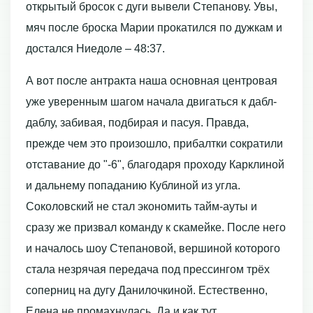
открытый бросок с дуги вывели Степанову. Увы,
мяч после броска Марии прокатился по дужкам и
достался Ниедоле – 48:37.
А вот после антракта наша основная центровая
уже уверенным шагом начала двигаться к дабл-
даблу, забивая, подбирая и пасуя. Правда,
прежде чем это произошло, прибалтки сократили
отставание до "-6", благодаря проходу Карклиной
и дальнему попаданию Кублиной из угла.
Соколовский не стал экономить тайм-ауты и
сразу же призвал команду к скамейке. После него
и началось шоу Степановой, вершиной которого
стала незрячая передача под прессингом трёх
соперниц на дугу Данилочкиной. Естественно,
Елена не промахнулась. Да и как тут