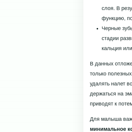
слоя. В рез
функцию, по
Черные зубы
стадии разв
кальция ил
В данных отложе
только полезных,
удалять налет в
держаться на эм
приводят к поте
Для малыша важн
минимальное ко