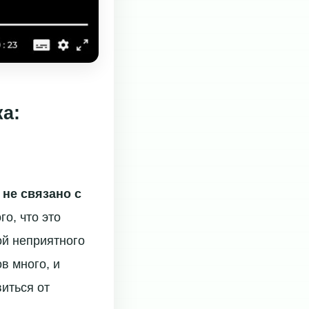
а:
о
не связано с
го, что это
ой неприятного
в много, и
виться от