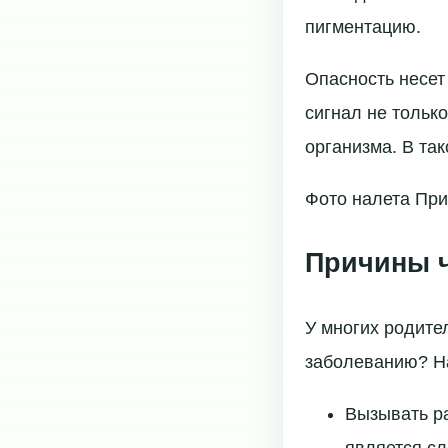
пигментацию.
Опасность несет
сигнал не тольк
организма. В так
Фото налета При
Причины ч
У многих родите
заболеванию? На
Вызывать ра