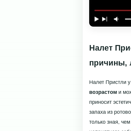
Налет При
причины, 
Налет Пристли у
возрастом
и мож
приносит эстети
запаха из ротово
только зная, че