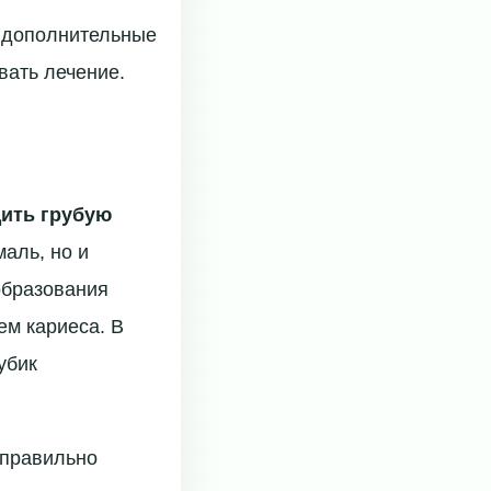
т дополнительные
вать лечение.
ить грубую
маль, но и
образования
ем кариеса. В
убик
 правильно