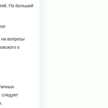
етей. По большей
лет
 на вопросы
овского о
зличных
, следует
е.