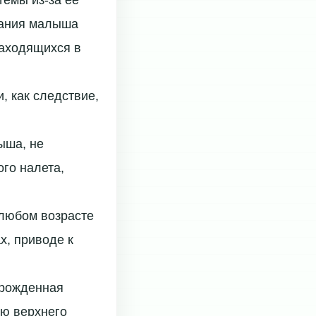
емы из-за ее
тания малыша
находящихся в
, как следствие,
ыша, не
ого налета,
 любом возрасте
х, приводе к
врожденная
ью верхнего