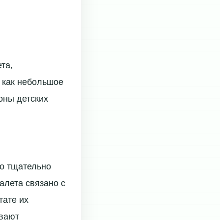
та,
, как небольшое
оны детских
то тщательно
алета связано с
тате их
ывают