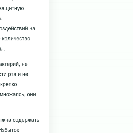
 защитную
.
оздействий на
е количество
ы.
актерий, не
ти рта и не
 крепко
змножаясь, они
лжна содержать
 Избыток