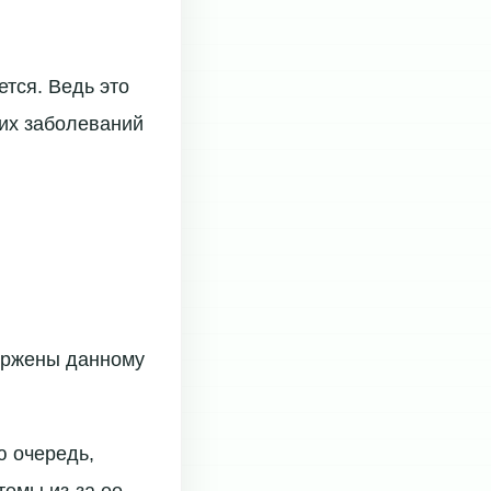
ется. Ведь это
гих заболеваний
вержены данному
ю очередь,