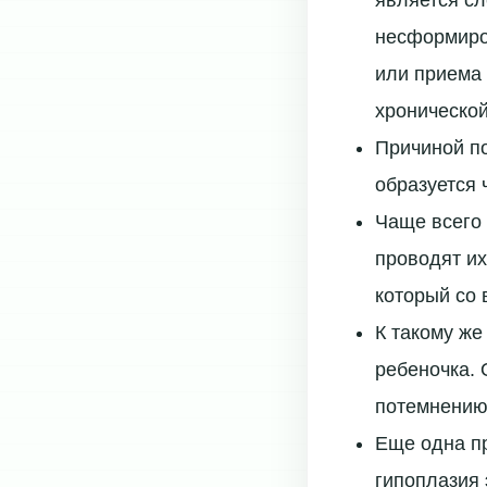
является сл
несформиро
или приема 
хроническо
Причиной по
образуется 
Чаще всего 
проводят их
который со 
К такому же
ребеночка. 
потемнению
Еще одна пр
гипоплазия 