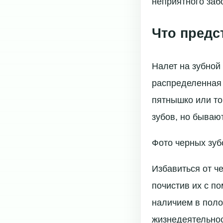
неприятного заб
Что предс
Налет на зубной 
распределенная 
пятнышко или то
зубов, но бываю
Фото черных зуб
Избавиться от ч
почистив их с п
наличием в поло
жизнедеятельнос