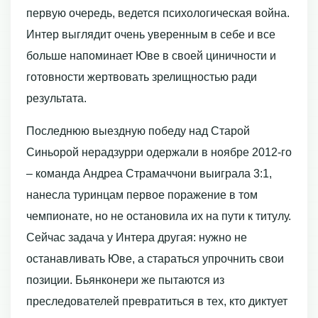
первую очередь, ведется психологическая война.
Интер выглядит очень уверенным в себе и все
больше напоминает Юве в своей циничности и
готовности жертвовать зрелищностью ради
результата.
Последнюю выездную победу над Старой
Синьорой нерадзурри одержали в ноябре 2012-го
– команда Андреа Страмаччони выиграла 3:1,
нанесла туринцам первое поражение в том
чемпионате, но не остановила их на пути к титулу.
Сейчас задача у Интера другая: нужно не
останавливать Юве, а стараться упрочнить свои
позиции. Бьянконери же пытаются из
преследователей превратиться в тех, кто диктует