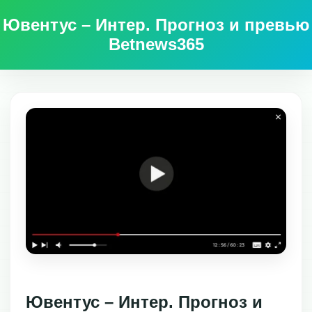
Ювентус – Интер. Прогноз и превью
Betnews365
Ювентус – Интер. Прогноз и