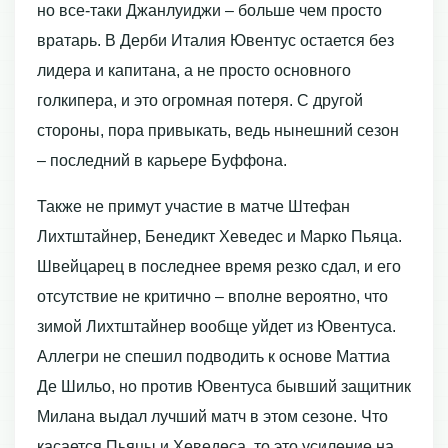
но все-таки Джанлуиджи – больше чем просто
вратарь. В Дерби Италия Ювентус остается без
лидера и капитана, а не просто основного
голкипера, и это огромная потеря. С другой
стороны, пора привыкать, ведь нынешний сезон
– последний в карьере Буффона.
Также не примут участие в матче Штефан
Лихтштайнер, Бенедикт Хеведес и Марко Пьяца.
Швейцарец в последнее время резко сдал, и его
отсутствие не критично – вполне вероятно, что
зимой Лихтштайнер вообще уйдет из Ювентуса.
Аллегри не спешил подводить к основе Маттиа
Де Шильо, но против Ювентуса бывший защитник
Милана выдал лучший матч в этом сезоне. Что
касается Пьяцы и Хеведеса, то это усиление на