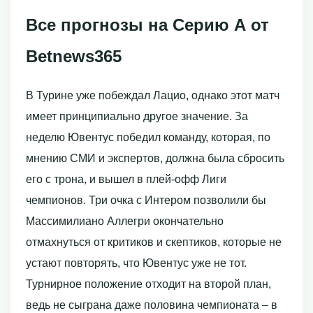
Все прогнозы на Серию А от
Betnews365
В Турине уже побеждал Лацио, однако этот матч
имеет принципиально другое значение. За
неделю Ювентус победил команду, которая, по
мнению СМИ и экспертов, должна была сбросить
его с трона, и вышел в плей-офф Лиги
чемпионов. Три очка с Интером позволили бы
Массимилиано Аллегри окончательно
отмахнуться от критиков и скептиков, которые не
устают повторять, что Ювентус уже не тот.
Турнирное положение отходит на второй план,
ведь не сыграна даже половина чемпионата – в