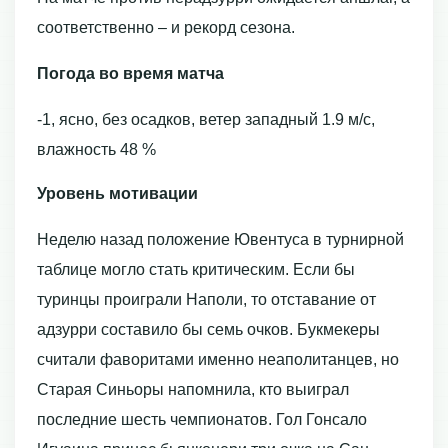
соответственно – и рекорд сезона.
Погода во время матча
-1, ясно, без осадков, ветер западный 1.9 м/с,
влажность 48 %
Уровень мотивации
Неделю назад положение Ювентуса в турнирной
таблице могло стать критическим. Если бы
туринцы проиграли Наполи, то отставание от
адзурри составило бы семь очков. Букмекеры
считали фаворитами именно неаполитанцев, но
Старая Синьоры напомнила, кто выиграл
последние шесть чемпионатов. Гол Гонсало