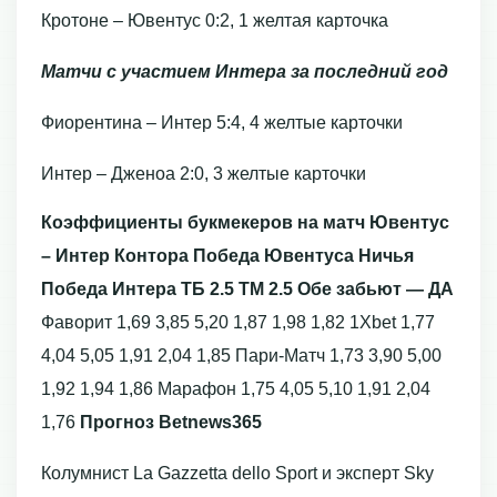
Кротоне – Ювентус 0:2, 1 желтая карточка
Матчи с участием Интера за последний год
Фиорентина – Интер 5:4, 4 желтые карточки
Интер – Дженоа 2:0, 3 желтые карточки
Коэффициенты букмекеров на матч Ювентус
– Интер
Контора
Победа Ювентуса
Ничья
Победа Интера
ТБ 2.5
ТМ 2.5
Обе забьют — ДА
Фаворит 1,69 3,85 5,20 1,87 1,98 1,82 1Хbet 1,77
4,04 5,05 1,91 2,04 1,85 Пари-Матч 1,73 3,90 5,00
1,92 1,94 1,86 Марафон 1,75 4,05 5,10 1,91 2,04
1,76
Прогноз Betnews365
Колумнист La Gazzetta dello Sport и эксперт Sky