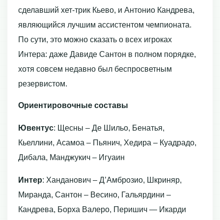
сделавший хет-трик Кьево, и Антонио Кандрева,
являющийся лучшим ассистентом чемпионата.
По сути, это можно сказать о всех игроках
Интера: даже Давиде Сантон в полном порядке,
хотя совсем недавно был беспросветным
резервистом.
Ориентировочные составы
Ювентус
: Щесны – Де Шильо, Бенатья,
Кьеллини, Асамоа – Пьянич, Хедира – Куадрадо,
Дибала, Манджукич – Игуаин
Интер
: Ханданович – Д’Амброзио, Шкриняр,
Миранда, Сантон – Весино, Гальярдини –
Кандрева, Борха Валеро, Перишич — Икарди