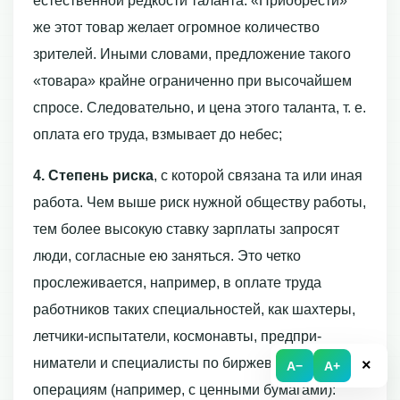
естественной редкости таланта. «Приобрести»
же этот товар желает огромное количество
зрителей. Иными словами, предложение такого
«товара» крайне ограниченно при высочайшем
спросе. Следовательно, и цена этого таланта, т. е.
оплата его труда, взмывает до небес;
4. Степень риска
, с которой связана та или иная
работа. Чем выше риск нуж­ной обществу работы,
тем более высокую ставку зарплаты запросят
люди, соглас­ные ею заняться. Это четко
прослеживается, например, в оплате труда
работников таких специальностей, как шахтеры,
летчики-испытатели, космонавты, предпри­
ниматели и специалисты по биржевым
×
A−
A+
операциям (например, с ценными бумага­ми):