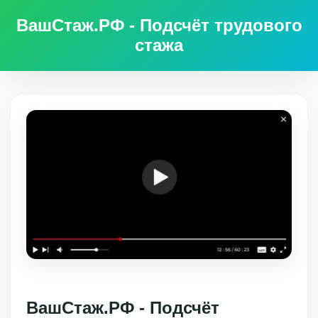
ВашСтаж.РФ - Подсчёт трудового
стажа
ВашСтаж.РФ - Подсчёт