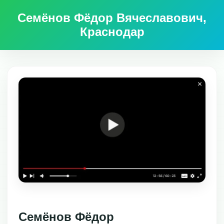
Семёнов Фёдор Вячеславович,
Краснодар
Семёнов Фёдор