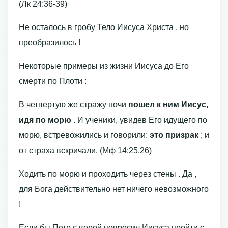
(Лк 24:36-39)
Не осталось в гробу Тело Иисуса Христа , но
преобразилось !
Некоторые примеры из жизни Иисуса до Его
смерти по Плоти :
В четвертую же стражу ночи
пошел к ним Иисус,
идя по морю
. И ученики, увидев Его идущего по
морю, встревожились и говорили:
это призрак
; и
от страха вскричали. (Мф 14:25,26)
Ходить по морю и проходить через стены . Да ,
для Бога действительно нет ничего невозможного
!
Если бы Петр с верой попросил Иисуса пройти с