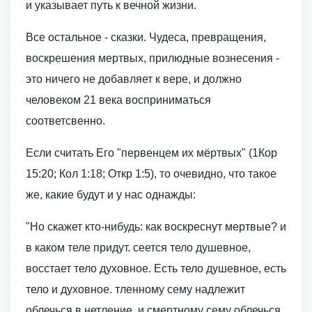
и указывает путь к вечной жизни.
Все остальное - сказки. Чудеса, превращения,
воскрешения мертвых, прилюдные вознесения -
это ничего не добавляет к вере, и должно
человеком 21 века восприниматься
соответсвенно.
Если считать Его "первенцем их мёртвых" (1Кор
15:20; Кол 1:18; Откр 1:5), то очевидно, что такое
же, какие будут и у нас однажды:
"Но скажет кто-нибудь: как воскреснут мертвые? и
в каком теле придут. сеется тело душевное,
восстает тело духовное. Есть тело душевное, есть
тело и духовное. тленному сему надлежит
облечься в нетление, и смертному сему облечься