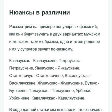
Нюансы в различии
Рассмотрим на примере популярных фамилий,
как они будут звучать в двух вариантах: мужском
и женском, таким образом, одно и то же родовое
имя у супругов звучит по-разному.
Казлаускас - Казлаускене, Петраускас -
Петраускене, Янкаускас - Янкаускене,
Станкевичус - Станкевичене, Василяускас -
Василяускене, Жукаускас - Жукаускене, Буткус -
Буткиене, Палаускас - Палаускене, Урбонас -
Урбониене, Каваляускас - Каваляускене.
В ходе данной статьи мы выяснили, что означают