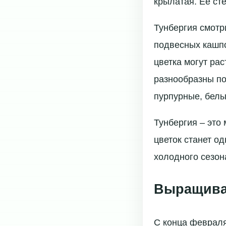
крылатая. Ее сте
Тунбергия смотр
подвесных кашпо
цветка могут рас
разнообразны по
пурпурные, белы
Тунбергия – это
цветок станет о
холодного сезон
Выращиван
С конца февраля