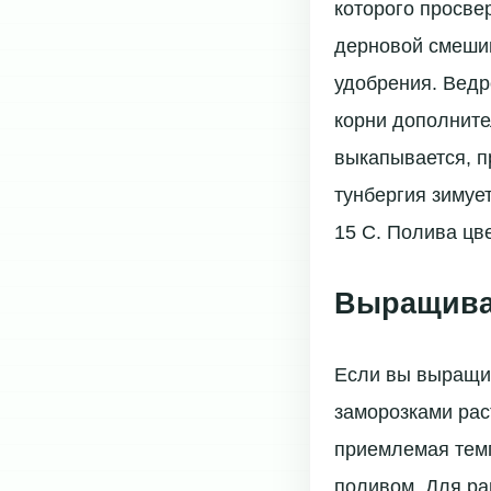
которого просве
дерновой смешив
удобрения. Ведр
корни дополните
выкапывается, п
тунбергия зимуе
15 C. Полива цве
Выращиван
Если вы выращив
заморозками рас
приемлемая темп
поливом. Для ра