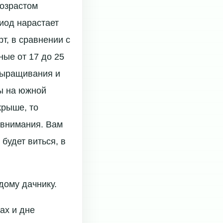
озрастом
риод нарастает
т, в сравнении с
ные от 17 до 25
выращивания и
ны на южной
крыше, то
 внимания. Вам
будет виться, в
дому дачнику.
ах и дне