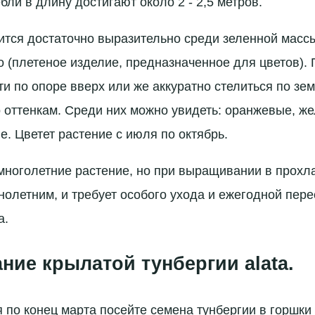
бли в длину достигают около 2 - 2,5 метров.
ится достаточно выразительно среди зеленной масс
 (плетеное изделие, предназначенное для цветов). 
ти по опоре вверх или же аккуратно стелиться по зе
 оттенкам. Среди них можно увидеть: оранжевые, ж
е. Цветет растение с июля по октябрь.
 многолетние растение, но при выращивании в прох
днолетним, и требует особого ухода и ежегодной пер
а.
ие крылатой тунбергии alata.
 по конец марта посейте семена тунбергии в горшки