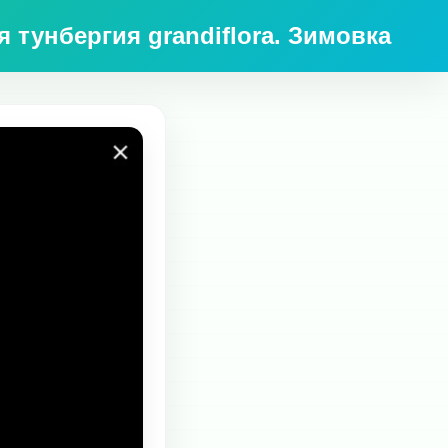
 тунбергия grandiflora. Зимовка