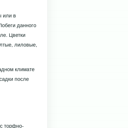
ы или в
Побеги данного
мле. Цветки
елтые, лиловые,
ладном климате
есадки после
 с торфно-