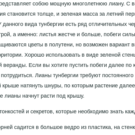
редставляет собою мощную многолетнюю лиану. С в
ния становится толще, и зеленая масса за летний пе
 данного вида тунбергии есть ряд отличительных чер
рой, а именно: листья жестче и больше, побеги силь
ащиваются цветы в полутени, но возможен вариант 
рритории. Хорошо использовать в виде зеленой сте
й веранды. Если вы хотите пустить побеги далее по 
 потрудиться. Лианы тунбергии требуют постоянного
й крыше натянуть шнуры, по которым растение далее 
е лианы начнут расти под крышу.
тонкостей и секретов, которые необходимо знать каж
рней садится в большое ведро из пластика, на стенк