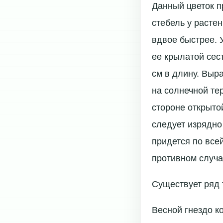
Данный цветок п
стебель у расте
вдвое быстрее. У
ее крылатой сест
см в длину. Выр
на солнечной те
стороне открыто
следует изрядно
придется по все
противном случа
Существует ряд 
Весной гнездо ко