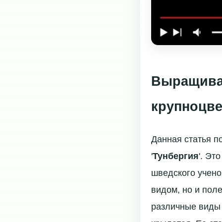
Выращиван
крупноцве
Данная статья 
'
Тунбергия
'. Эт
шведского учено
видом, но и пол
различные виды 