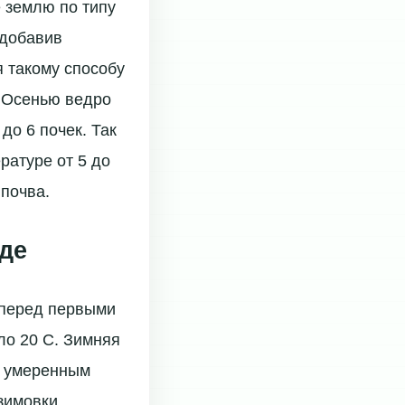
 землю по типу
 добавив
я такому способу
. Осенью ведро
до 6 почек. Так
ратуре от 5 до
 почва.
де
 перед первыми
ло 20 C. Зимняя
с умеренным
зимовки