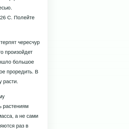
есью.
26 С. Полейте
терпят чересчур
то произойдет
зошло большое
ое проредить. В
у расти.
му
ь растениям
масса, а не сами
ряются раз в