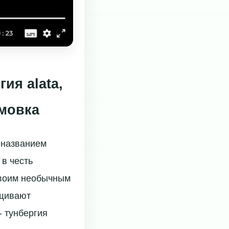
ия alata,
имовка
 названием
 в честь
 своим необычным
ащивают
- тунбергия