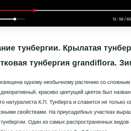
ие тунбергии. Крылатая тунберг
тковая тунбергия grandiflora. З
посвящена одному необычному растению со сложным
о декоративный, красиво цветущий цветок был назван
го натуралиста К.П. Тунберга и славится не только
езными свойствами. На приусадебных участках выр
тунбергии. Один из самых распространенных видов 