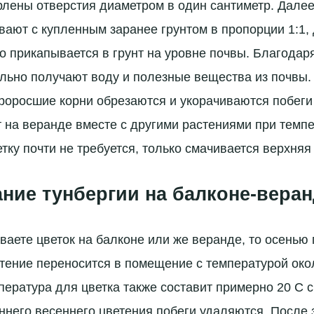
рлены отверстия диаметром в один сантиметр. Далее
ают с купленным заранее грунтом в пропорции 1:1,
о прикапывается в грунт на уровне почвы. Благодар
льно получают воду и полезные вещества из почвы
роросшие корни обрезаются и укорачиваются побеги 
т на веранде вместе с другими растениями при темпе
тку почти не требуется, только смачивается верхняя
ие тунбергии на балконе-веран
аете цветок на балконе или же веранде, то осенью
тение переносится в помещение с температурой око
ература для цветка также составит примерно 20 C 
ннего весеннего цветения побеги удаляются. После 