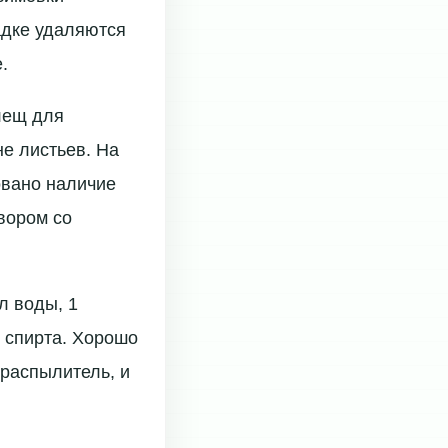
адке удаляются
.
лещ для
не листьев. На
овано наличие
вором со
л воды, 1
 спирта. Хорошо
-распылитель, и