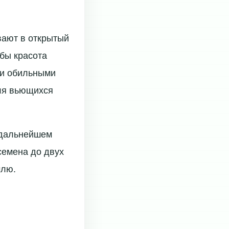
вают в открытый
абы красота
 и обильными
для вьющихся
 дальнейшем
семена до двух
млю.