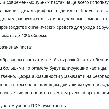
в. В современных зубных пастах чаще всего использ
алюминия, дикальцийфосфат дигидрат. Кроме того, а
да, мел, морская соль. Эти натуральные компонент
производстве органических средств для ухода за зу
анимать до 40% объема.
разивная паста?
абразивных частиц может быть разной, это и обозна
м большими по размеру будут шлифующие частицы, 
ственно, цифра абразивности указывает и на безопа
меньше, тем более щадящим действием будет облада
значные числа говорят о высоком риске повреждения
 учетом уровня RDA нужно знать: