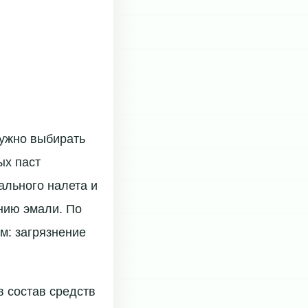
нужно выбирать
ых паст
ального налета и
нию эмали. По
м: загрязнение
 состав средств