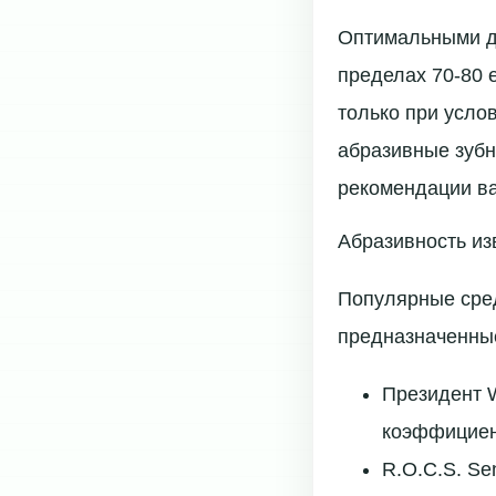
Оптимальными дл
пределах 70-80 
только при усло
абразивные зубн
рекомендации ва
Абразивность из
Популярные сред
предназначенны
Президент W
коэффициен
R.O.C.S. Se