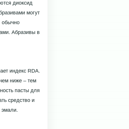
уются диоксид
бразивами могут
ы обычно
бами. Абразивы в
чает индекс RDA.
чем ниже – тем
сность пасты для
ть средство и
 эмали.