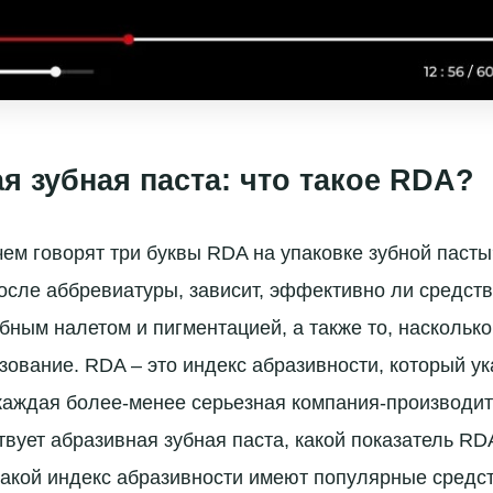
я зубная паста: что такое RDA?
чем говорят три буквы RDA на упаковке зубной пасты?
осле аббревиатуры, зависит, эффективно ли средств
убным налетом и пигментацией, а также то, наскольк
ьзование. RDA – это индекс абразивности, который у
каждая более-менее серьезная компания-производит
твует абразивная зубная паста, какой показатель RD
акой индекс абразивности имеют популярные средст