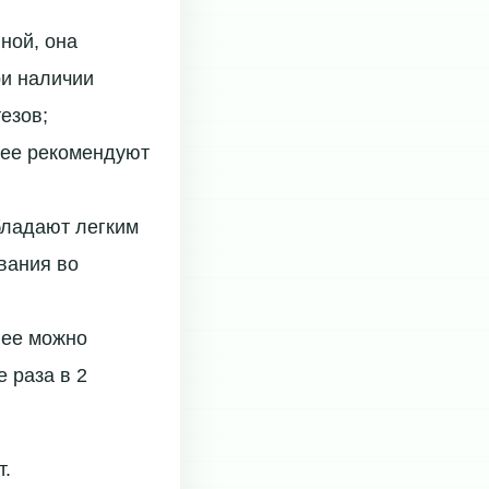
ной, она
ри наличии
езов;
, ее рекомендуют
бладают легким
вания во
 ее можно
 раза в 2
т.