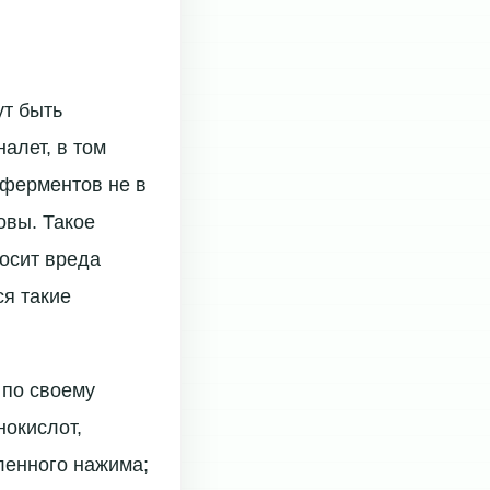
т быть
алет, в том
 ферментов не в
овы. Такое
осит вреда
ся такие
 по своему
нокислот,
ленного нажима;