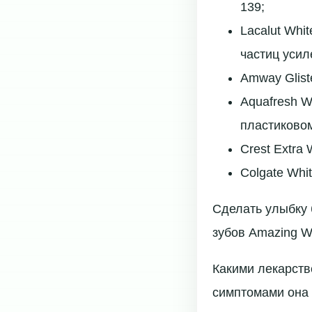
139;
Lacalut Whi
частиц уси
Amway Glist
Aquafresh W
пластиково
Crest Extra
Colgate Whi
Сделать улыбку 
зубов Amazing Wh
Какими лекарств
симптомами она 