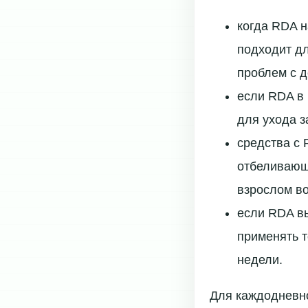
когда RDA н
подходит д
проблем с д
если RDA в 
для ухода з
средства с
отбеливающ
взрослом во
если RDA вы
применять т
недели.
Для каждодневно