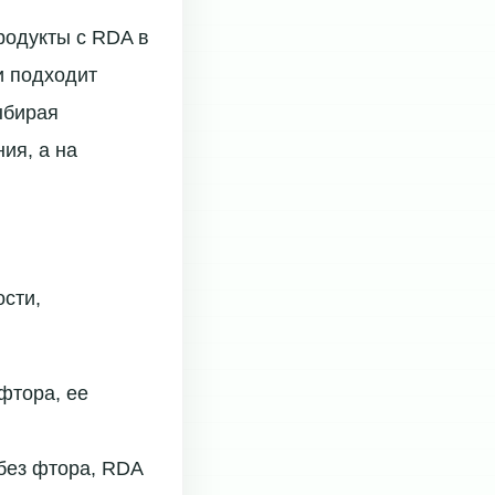
родукты с RDA в
и подходит
ыбирая
ия, а на
ости,
 фтора, ее
 без фтора, RDA