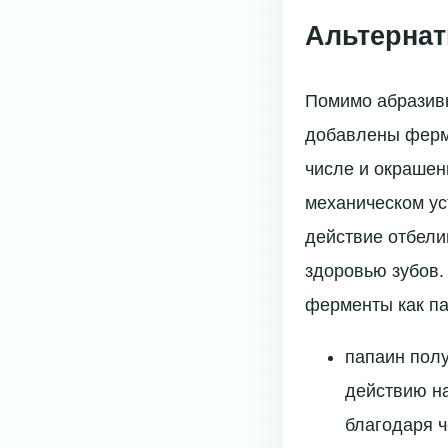
Альтерна
Помимо абразивн
добавлены ферме
числе и окрашен
механическом ус
действие отбели
здоровью зубов.
ферменты как па
папаин полу
действию на
благодаря ч