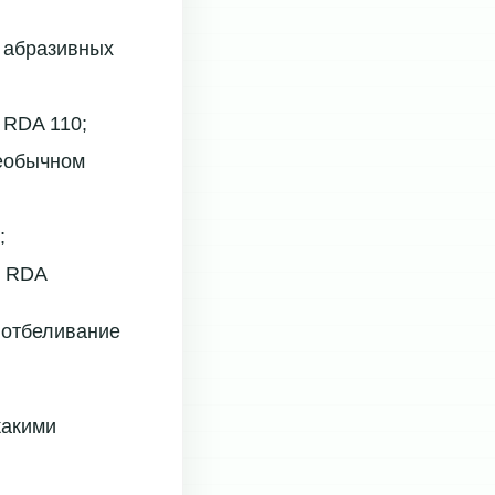
е абразивных
 RDA 110;
необычном
;
, RDA
 отбеливание
какими