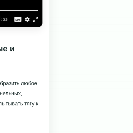
ые и
образить любое
нельных,
ытывать тягу к