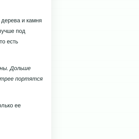
 дерева и камня
лучше под
то есть
ены. Дольше
ыстрее портятся
олько ее