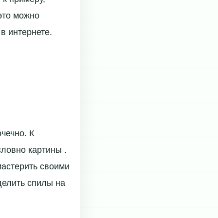
это можно
в интернете.
чечно. К
словно картины .
мастерить своими
делить спилы на