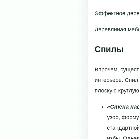
Эффектное дере
Деревянная меб
Спилы
Впрочем, сущест
интерьере. Спилы
плоскую круглую
«Стена на
узор, форму
стандартной
избы. Однак