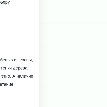
рьеру
белью из сосны,
ттенки дерева
 этно. А наличие
четание