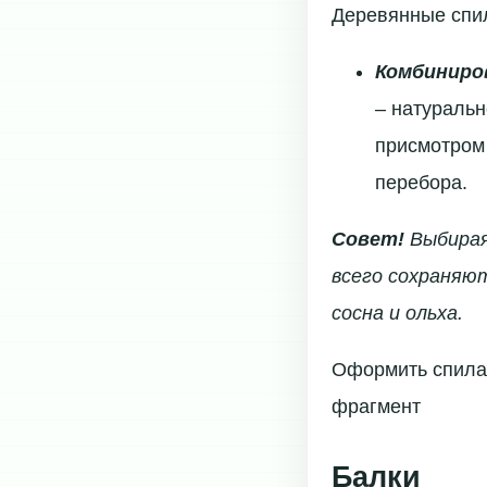
Деревянные спи
Комбиниро
– натуральн
присмотром 
перебора.
Совет!
Выбирая 
всего сохраняю
сосна и ольха.
Оформить спилам
фрагмент
Балки