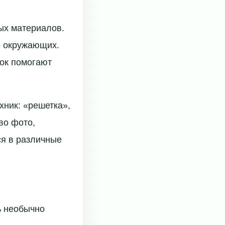
ых материалов.
е окружающих.
лок помогают
ник: «решетка»,
во фото,
ся в различные
ь необычно