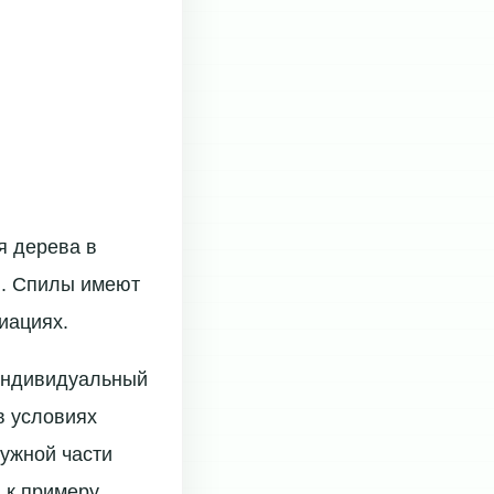
я дерева в
ей. Спилы имеют
иациях.
индивидуальный
в условиях
ружной части
 к примеру,