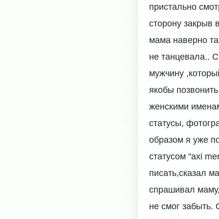
пристально смотр
сторону закрыв 
мама наверно тан
не танцевала.. С
мужчину ,которы
якобы позвонить
женскими именам
статусы, фотогр
образом я уже п
статусом "axi me
писать,сказал м
спрашивал маму,а
не смог забыть. 