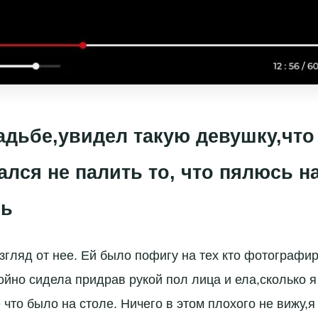
адьбе,увидел такую девушку,что
ался не палить то, что пялюсь на
сь
згляд от нее. Ей было пофигу на тех кто фотографир
койно сидела придрав рукой пол лица и ела,сколько я
 что было на столе. Ничего в этом плохого не вижу,я