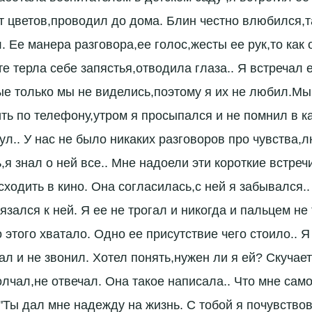
т цветов,проводил до дома. Блин честно влюбился,
. Ее манера разговора,ее голос,жесты ее рук,то как 
е терла себе запястья,отводила глаза.. Я встречал 
е только мы не виделись,поэтому я их не любил.Мы
ить по телефону,утром я просыпался и не помнил в к
ул.. У нас не было никаких разговоров про чувства,
я знал о ней все.. Мне надоели эти короткие встреч
ходить в кино. Она согласилась,с ней я забывался..
язался к ней. Я ее не трогал и никогда и пальцем не
 этого хватало. Одно ее присутствие чего стоило.. Я
ал и не звонил. Хотел понять,нужен ли я ей? Скучае
лчал,не отвечал. Она такое написала.. Что мне само
 "Ты дал мне надежду на жизнь. С тобой я почувство