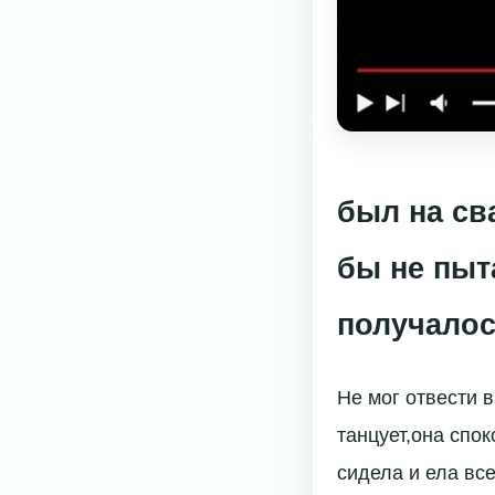
был на св
бы не пыт
получало
Не мог отвести в
танцует,она спо
сидела и ела все