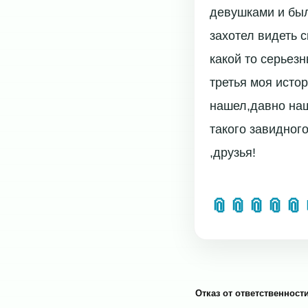
девушками и был
захотел видеть 
какой то серьезн
третья моя истор
нашел,давно наш
такого завидног
,друзья!
📎
📎
📎
📎
📎
Отказ от ответственности