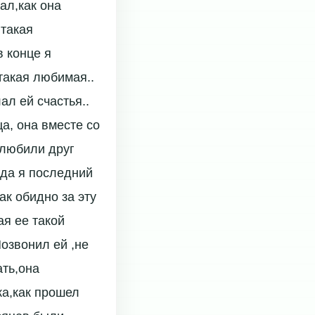
ал,как она
,такая
в конце я
такая любимая..
ал ей счастья..
а, она вместе со
 любили друг
гда я последний
ак обидно за эту
ая ее такой
Позвонил ей ,не
ать,она
ка,как прошел