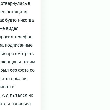
,отвернулась в
м ее потащила
ак будто никогда
уже видел
опросил телефон
ера подписанные
айбере смотреть
е женщины ,таким
 был без фото со
 стал пока ей
шивал и
. А я пытался,но
тете и попросил