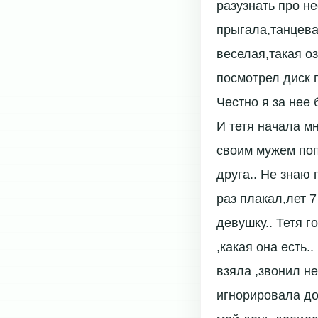
разузнать про не
прыгала,танцева
веселая,такая о
посмотрел диск 
Честно я за нее 
И тетя начала м
своим мужем поп
друга.. Не знаю
раз плакал,лет 7
девушку.. Тетя 
,какая она есть.
взяла ,звонил не
игнорировала до