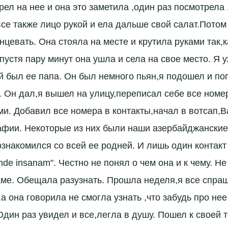
ел на нее и она это заметила ,один раз посмотрела 
все также лицо рукой и ела дальше свой салат.Пото
цевать. Она стояла на месте и крутила руками так,к
пустя пару минут она ушла и села на свое место. Я 
й был ее папа. Он был немного пьян,я подошел и п
. Он дал,я вышел на улицу,переписал себе все ном
и. Добавил все номера в контакты,начал в вотсап,В
афии. Некоторые из них были наши азербайджански
ознакомился со всей ее родней. И лишь один контакт
nde insanam". Честно не понял о чем она и к чему. Не
аме. Обещала разузнать. Прошла неделя,я все спра
 она говорила не смогла узнать ,что забудь про нее
Один раз увидел и все,легла в душу. Пошел к своей 