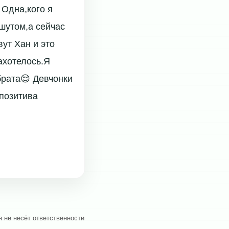
 Одна,кого я
шутом,а сейчас
вут Хан и это
захотелось.Я
брата😌 Девчонки
 позитива
 не несёт ответственности