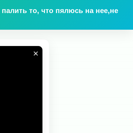
палить то, что пялюсь на нее,не