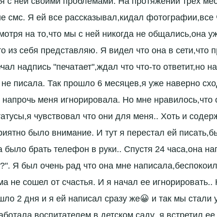
я с ней своими проблемами. На протяжении трех ме
е смс. Я ей все рассказывал,кидал фотографии,все
мотря на то,что мы с ней никогда не общались,она у
то из себя представляю. Я видел что она в сети,что 
чал надпись "печатает",ждал что что-то ответит,но н
не писала. Так прошло 6 месяцев,я уже наверно схо
 напрочь меня игнорировала. Но мне нравилось,что 
татусы,я чувствовал что они для меня.. Хоть и соде
риятно было внимание. И тут я перестал ей писать,
 было брать телефон в руки.. Спустя 24 часа,она на
ь?". Я был очень рад что она мне написала,беспокои
ма не сошел от счастья. И я начал ее игнорировать..
шло 2 дня и я ей написал сразу же😀 и так мы стали
аботала воспитателем в детском саду ,я встретил ее