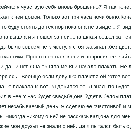
сейчас я чувствую себя вновь брошенной"Я так поне
хал к ней домой. Только вот три часа ночи было.Кон
то буду стоять до тех пор пока она не выйдет.. Я ви
а она вышла и я пошел за ней..она шла,я сошел за н
а было совсем не к месту, я стоя засыпал ,без цвет
романтики. Просто сел на колени и попросил ее выйт
ни да ни нет. Она обняла меня и начала плакать. Не
ряюсь.. Вообще если девушка плачет,я ей готов все 
а не плакала.И вот.. Я добился ее. Я знал что будет
ил в нее.У нас будет свадьба,она будет в белом пла
удет незабываемый день. Я сделаю ее счастливой и 
ь. Никогда никому о ней не рассказывал,она для мен
кие мои друзья не знали о ней. Да я пытался быть с