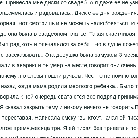
е. Принесла мне диски со свадеб. А я даже ее не узн
ла,смеялась и радовалась.. Диск с ее дня рождения
зорная. Вот смотришь и не можешь налюбоваться. И 
где она была в свадебном платье. Такая счастливая,
был рад,хоть и опечалился за себя.. Но в душе пожел
не рассказывать.. Эта девушка была замужем 3 месяц
али в аварию и он умер на месте,говорит они очень
 почему ,но слезы пошли ручьем. Честно не помню ко
 назад когда мама родила мертвого ребенка.. Было т
говорила к ней очередь сватаются все подряд приним
. Я сказал закрыть тему и никому ничего не говорить.
 переставая. Написала смску "вы кто?",начал ей пис
лгое время,месяца три. Я ей писал без привета и по