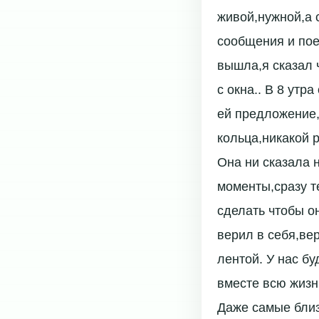
живой,нужной,а 
сообщения и пое
вышла,я сказал ч
с окна.. В 8 утр
ей предложение,д
кольца,никакой 
Она ни сказала 
моменты,сразу те
сделать чтобы он
верил в себя,вер
лентой. У нас б
вместе всю жизн
Даже самые близ