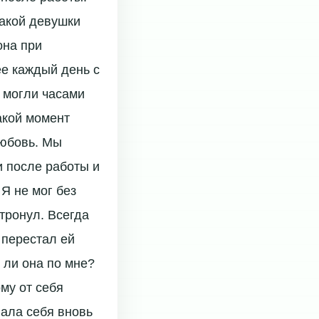
такой девушки
она при
ее каждый день с
 могли часами
акой момент
любовь. Мы
и после работы и
 Я не мог без
 тронул. Всегда
 перестал ей
т ли она по мне?
му от себя
вала себя вновь