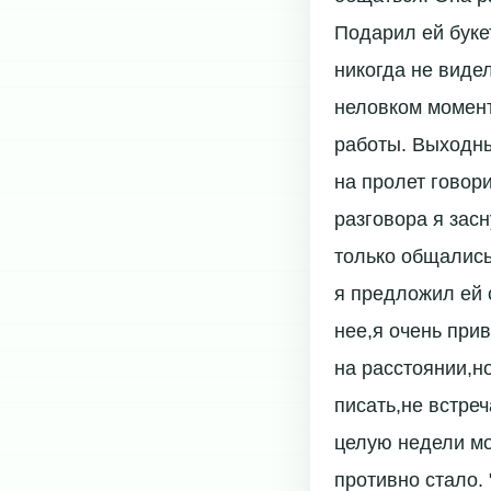
Подарил ей буке
никогда не видел
неловком момент
работы. Выходны
на пролет говор
разговора я засн
только общались,
я предложил ей с
нее,я очень прив
на расстоянии,но
писать,не встреч
целую недели мо
противно стало.