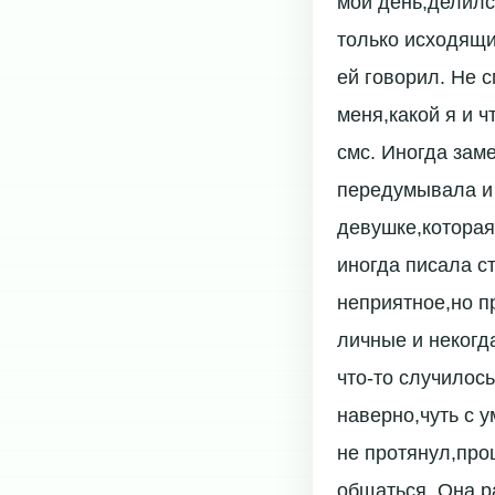
мой день,делилс
только исходящи
ей говорил. Не с
меня,какой я и ч
смс. Иногда заме
передумывала и 
девушке,которая
иногда писала с
неприятное,но п
личные и некогда
что-то случилос
наверно,чуть с у
не протянул,про
общаться. Она р