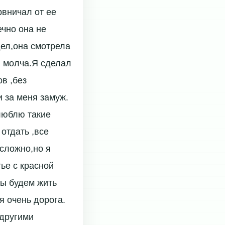
рвничал от ее
ечно она не
дел,она смотрела
ей молча.Я сделал
ов ,без
и за меня замуж.
 люблю такие
отдать ,все
 сложно,но я
тье с красной
мы будем жить
я очень дорога.
 другими