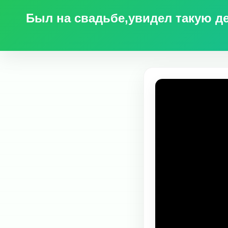
Был на свадьбе,увидел такую де