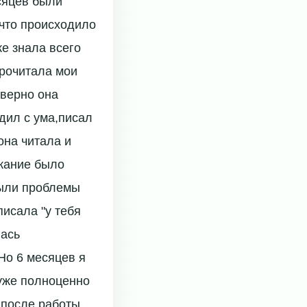
сяцев были
 что происходило
же знала всего
прочитала мои
аверно она
дил с ума,писал
она читала и
ржание было
были проблемы
писала "у тебя
лась
 Но 6 месяцев я
 уже полноценно
 после работы.