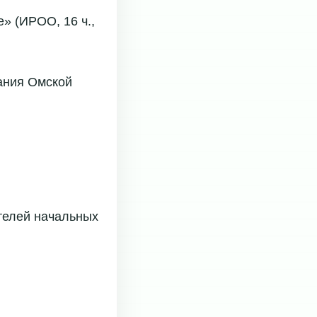
» (ИРОО, 16 ч.,
ания Омской
телей начальных