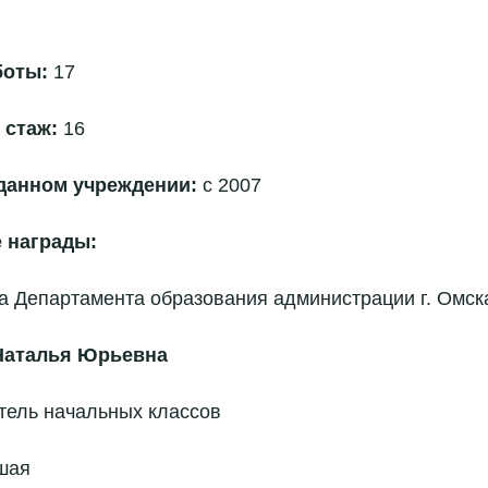
боты:
17
 стаж:
16
данном учреждении:
с 2007
 награды:
а Департамента образования администрации г. Омска 
Наталья Юрьевна
тель начальных классов
шая