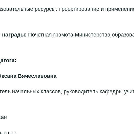
овательные ресурсы: проектирование и применение
 награды:
Почетная грамота Министерства образов
агога:
Оксана Вячеславовна
тель начальных классов, руководитель кафедры учи
вая
ысшее